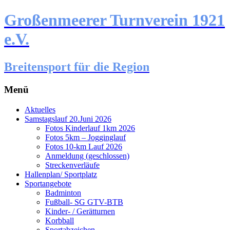
Großenmeerer Turnverein 1921
e.V.
Breitensport für die Region
Menü
Zum
Aktuelles
Inhalt
Samstagslauf 20.Juni 2026
springen
Fotos Kinderlauf 1km 2026
Fotos 5km – Jogginglauf
Fotos 10-km Lauf 2026
Anmeldung (geschlossen)
Streckenverläufe
Hallenplan/ Sportplatz
Sportangebote
Badminton
Fußball- SG GTV-BTB
Kinder- / Gerätturnen
Korbball
Sportabzeichen