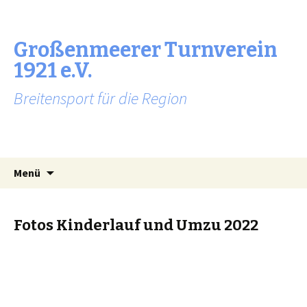
Großenmeerer Turnverein
1921 e.V.
Breitensport für die Region
Zum
Suchen
Menü
Inhalt
nach:
springen
Fotos Kinderlauf und Umzu 2022