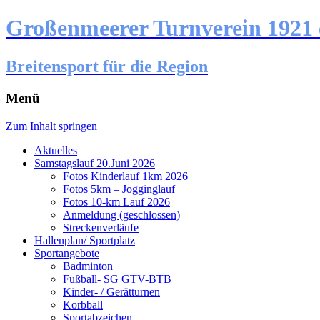
Großenmeerer Turnverein 1921 
Breitensport für die Region
Menü
Zum Inhalt springen
Aktuelles
Samstagslauf 20.Juni 2026
Fotos Kinderlauf 1km 2026
Fotos 5km – Jogginglauf
Fotos 10-km Lauf 2026
Anmeldung (geschlossen)
Streckenverläufe
Hallenplan/ Sportplatz
Sportangebote
Badminton
Fußball- SG GTV-BTB
Kinder- / Gerätturnen
Korbball
Sportabzeichen