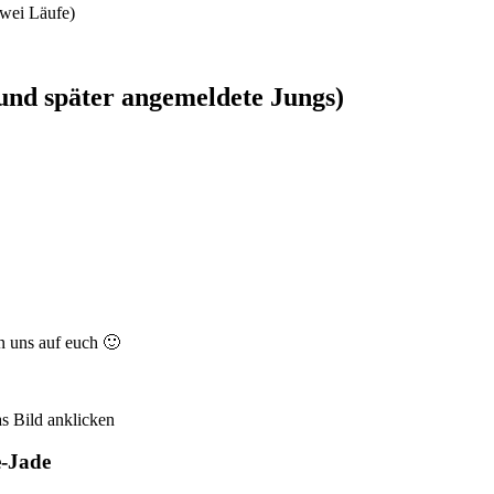
zwei Läufe)
nd später angemeldete Jungs)
en uns auf euch 🙂
as Bild anklicken
e-Jade