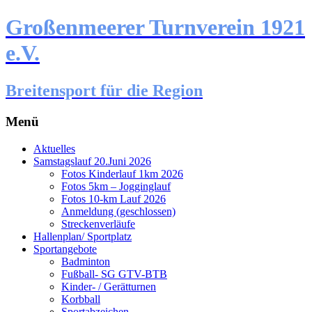
Großenmeerer Turnverein 1921
e.V.
Breitensport für die Region
Menü
Zum
Aktuelles
Inhalt
Samstagslauf 20.Juni 2026
springen
Fotos Kinderlauf 1km 2026
Fotos 5km – Jogginglauf
Fotos 10-km Lauf 2026
Anmeldung (geschlossen)
Streckenverläufe
Hallenplan/ Sportplatz
Sportangebote
Badminton
Fußball- SG GTV-BTB
Kinder- / Gerätturnen
Korbball
Sportabzeichen