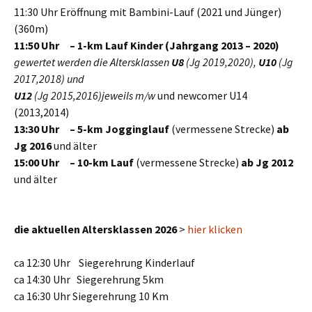
11:30 Uhr Eröffnung mit Bambini-Lauf (2021 und Jünger)
(360m)
11:50 Uhr – 1-km Lauf Kinder (Jahrgang 2013 – 2020)
gewertet werden die Altersklassen
U8
(Jg 2019,2020),
U10
(Jg
2017,2018) und
U12
(Jg 2015,2016)jeweils m/w
und newcomer U14
(2013,2014)
13:30 Uhr – 5-km Jogginglauf
(vermessene Strecke)
ab
Jg 2016
und älter
15:00 Uhr – 10-km Lauf
(vermessene Strecke)
ab Jg 2012
und älter
die aktuellen Altersklassen 2026
>
hier klicken
ca 12:30 Uhr Siegerehrung Kinderlauf
ca 14:30 Uhr Siegerehrung 5km
ca 16:30 Uhr Siegerehrung 10 Km