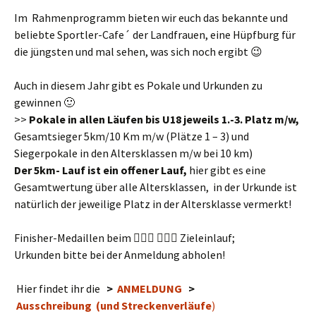
Im Rahmenprogramm bieten wir euch das bekannte und
beliebte Sportler-Cafe´ der Landfrauen, eine Hüpfburg für
die jüngsten und mal sehen, was sich noch ergibt 😉
Auch in diesem Jahr gibt es Pokale und Urkunden zu
gewinnen 🙂
>>
Pokale in allen Läufen bis U18 jeweils 1.-3. Platz m/w,
Gesamtsieger 5km/10 Km m/w (Plätze 1 – 3) und
Siegerpokale in den Altersklassen m/w bei 10 km)
Der 5km- Lauf ist ein offener Lauf,
hier gibt es eine
Gesamtwertung über alle Altersklassen, in der Urkunde ist
natürlich der jeweilige Platz in der Altersklasse vermerkt!
Finisher-Medaillen beim 🏃🏽‍♂️ 🏃🏻‍♀️ Zieleinlauf;
Urkunden bitte bei der Anmeldung abholen!
Hier findet ihr die
>
ANMELDUNG
>
Ausschreibung (und Streckenverläufe
)