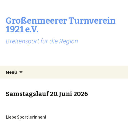
Großenmeerer Turnverein
1921 e.V.
Breitensport für die Region
Zum
Suchen
Menü
Inhalt
nach:
springen
Samstagslauf 20.Juni 2026
Liebe Sportlerinnen!